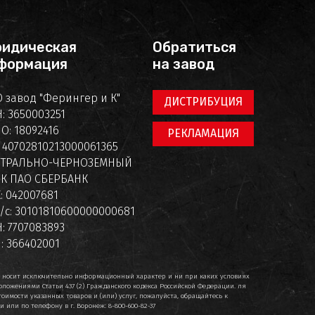
идическая
Обратиться
формация
на завод
 завод "Ферингер и К"
ДИСТРИБУЦИЯ
: 3650003251
О: 18092416
РЕКЛАМАЦИЯ
: 40702810213000061365
НТРАЛЬНО-ЧЕРНОЗЕМНЫЙ
К ПАО СБЕРБАНК
: 042007681
/с: 30101810600000000681
: 7707083893
: 366402001
т носит исключительно информационный характер и ни при каких условиях
ложениями Статьи 437 (2) Гражданского кодекса Российской Федерации. ля
имости указанных товаров и (или) услуг, пожалуйста, обращайтесь к
или по телефону в г. Воронеж: 8-800-600-82-37