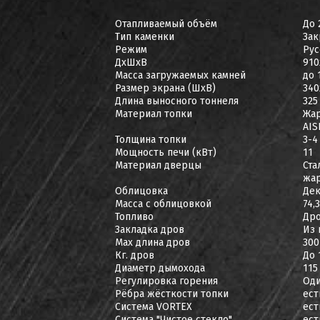
Отапливаемый объём
До 
Тип каменки
Зак
Режим
Рус
ДxШxВ
910
Масса загружаемых камней
до 
Размер экрана (ШхВ)
340
Длина выносного тоннеля
325
Материал топки
Жар
AIS
Толщина топки
3-4
Мощность печи (кВт)
11
Материал дверцы
Ста
жар
Облицовка
Дек
Масса с облицовкой
74,
Топливо
Др
Закладка дров
Из 
Max длина дров
300
Кг. дров
До 
Диаметр дымохода
115
Регулировка горения
Оди
Рёбра жёсткости топки
ест
Система VORTEX
ест
Система "Чистое стекло"
ест