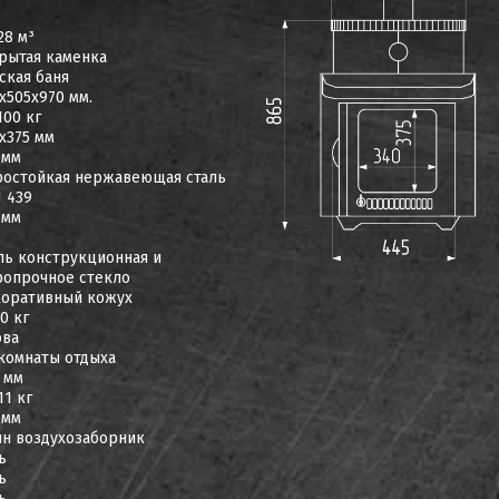
28 м³
рытая каменка
ская баня
х505х970 мм.
100 кг
х375 мм
 мм
остойкая нержавеющая сталь
I 439
 мм
ль конструкционная и
опрочное стекло
оративный кожух
30 кг
ова
комнаты отдыха
 мм
11 кг
 мм
н воздухозаборник
ь
ь
ь