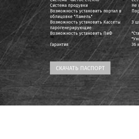
Система продувки
Не 
Возможность установить портал в
Пор
облицовке "Ламель"
Возможность установить Кассеты
3 ш
парогенерирующие
Возможность установить ПиФ
"Ст
"Ун
Гарантия
36 
СКАЧАТЬ ПАСПОРТ