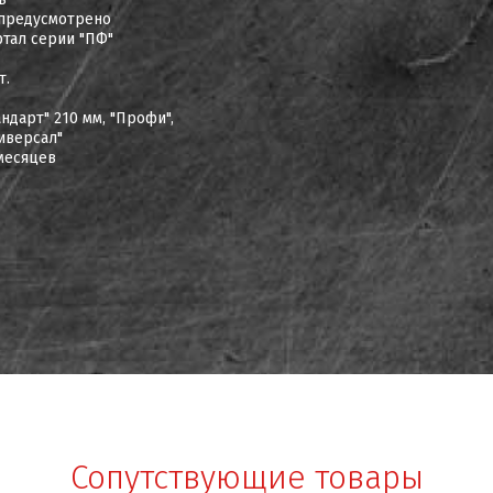
предусмотрено
тал серии "ПФ"
т.
андарт" 210 мм, "Профи",
иверсал"
месяцев
Сопутствующие товары