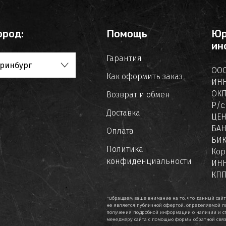
ород:
Помощь
Юр
ин
Гарантия
ринбург
ООО
Как оформить заказ
ИНН
ОКП
Возврат и обмен
Р/с
Доставка
ЦЕ
БАН
Оплата
БИК
Политика
Кор
конфиденциальности
ИНН
КПП
"Обращаем ваше внимание на то, что данный сай
не является публичной офертой, определяемой по
получения подробной информации о наличии и сто
менеджеру сайта с помощью формы обратной связи 