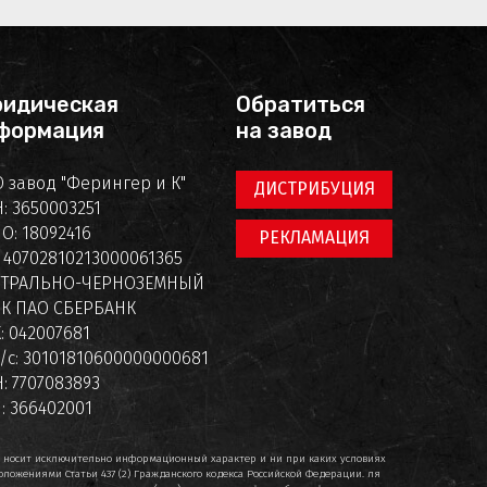
идическая
Обратиться
формация
на завод
 завод "Ферингер и К"
ДИСТРИБУЦИЯ
: 3650003251
О: 18092416
РЕКЛАМАЦИЯ
: 40702810213000061365
НТРАЛЬНО-ЧЕРНОЗЕМНЫЙ
К ПАО СБЕРБАНК
: 042007681
/с: 30101810600000000681
: 7707083893
: 366402001
т носит исключительно информационный характер и ни при каких условиях
ложениями Статьи 437 (2) Гражданского кодекса Российской Федерации. ля