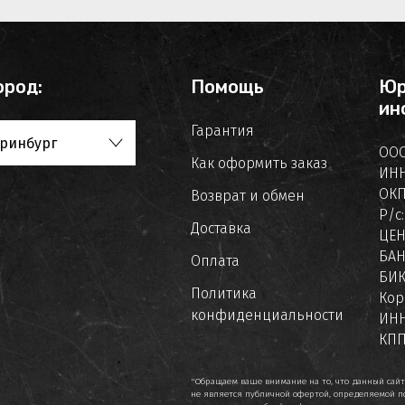
ород:
Помощь
Юр
ин
Гарантия
ринбург
ООО
Как оформить заказ
ИНН
ОКП
Возврат и обмен
Р/с
Доставка
ЦЕ
БАН
Оплата
БИК
Политика
Кор
конфиденциальности
ИНН
КПП
"Обращаем ваше внимание на то, что данный сай
не является публичной офертой, определяемой по