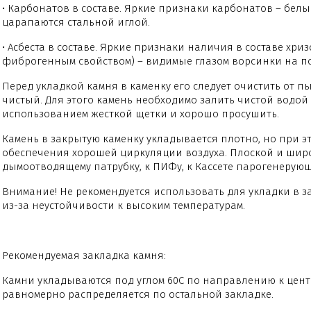
• Карбонатов в составе. Яркие признаки карбонатов – бел
царапаются стальной иглой.
• Асбеста в составе. Яркие признаки наличия в составе хр
фиброгенным свойством) – видимые глазом ворсинки на п
Перед укладкой камня в каменку его следует очистить от п
чистый. Для этого камень необходимо залить чистой водой 
использованием жесткой щетки и хорошо просушить.
Камень в закрытую каменку укладывается плотно, но при э
обеспечения хорошей циркуляции воздуха. Плоской и широк
дымоотводящему патрубку, к ПИФу, к Кассете парогенерующ
Внимание! Не рекомендуется использовать для укладки в
из-за неустойчивости к высоким температурам.
Рекомендуемая закладка камня:
Камни укладываются под углом 60С по направлению к центр
равномерно распределяется по остальной закладке.