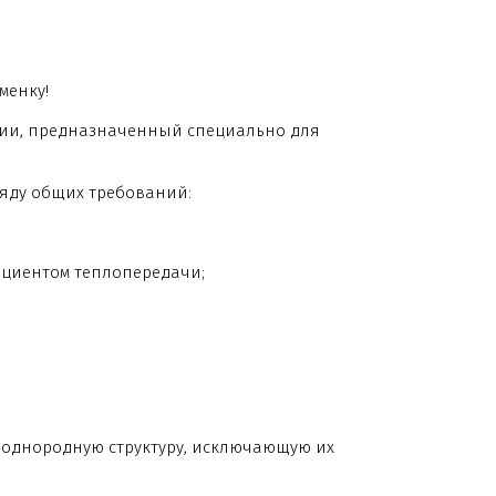
менку!
ции, предназначенный специально для
ряду общих требований:
ициентом теплопередачи;
 однородную структуру, исключающую их