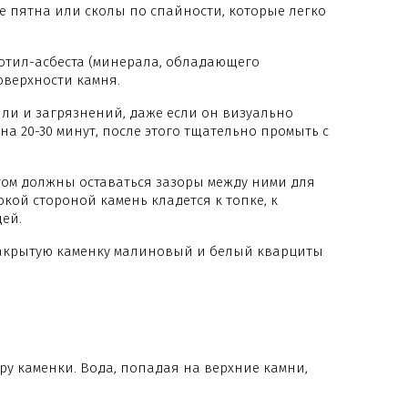
ые пятна или сколы по спайности, которые легко
изотил-асбеста (минерала, обладающего
оверхности камня.
ыли и загрязнений, даже если он визуально
на 20-30 минут, после этого тщательно промыть с
том должны оставаться зазоры между ними для
ой стороной камень кладется к топке, к
ей.
 закрытую каменку малиновый и белый кварциты
у каменки. Вода, попадая на верхние камни,