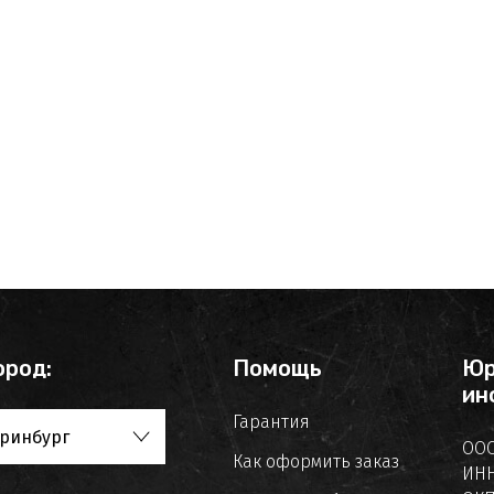
ород:
Помощь
Юр
ин
Гарантия
ринбург
ООО
Как оформить заказ
ИНН