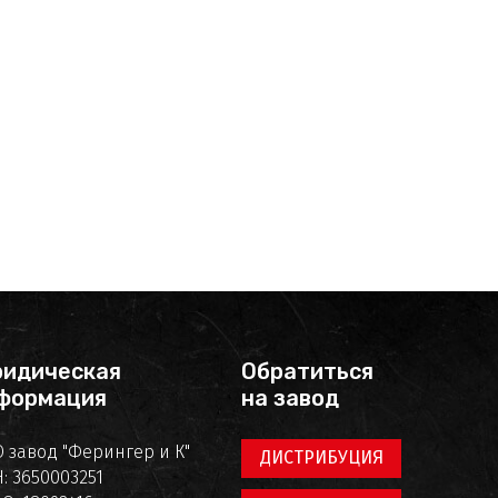
идическая
Обратиться
формация
на завод
 завод "Ферингер и К"
ДИСТРИБУЦИЯ
: 3650003251